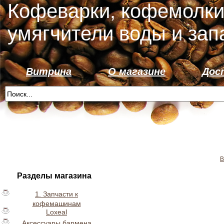
Кофеварки, кофемолки
умягчители воды и зап
Витрина
О магазине
Дос
В
Разделы магазина
1. Запчасти к
кофемашинам
Loxeal
Аксессуары бармена