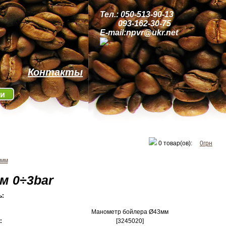
Тел.: 050-513-90-13
093-162-30-75
E-mail:npvr@ukr.net
Контакты
ти
0
товар(ов):
0грн
3мм
м 0÷3bar
ь:
Манометр бойлера Ø43мм
у:
[3245020]