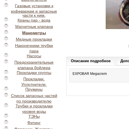
Газовые установки к
кофеваркам и запасные
части к ним.
Краны пар - вода
Магнитные клапана
Манометры
Медные прокладки
Наконечники трубки
пара
Насосы
Описание подробное
Доп
Предохранительные
клапана бойлера
Прокладки группы
EXPOBAR Megacrem
Прокладки.
Уплотнители.
Пружины
Список запасных частей
по производителю
Трубки и прокладки
уровня воды
ТЭНы
Фитинг