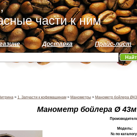
,
асные части к ним
газине
Доставка
Прайс-лист
Най
Витрина
>
1. Запчасти к кофемашинам
>
Манометры
>
Манометр бойлера Ø4
Манометр бойлера Ø 43м
Производител
Модель:
№ по каталог