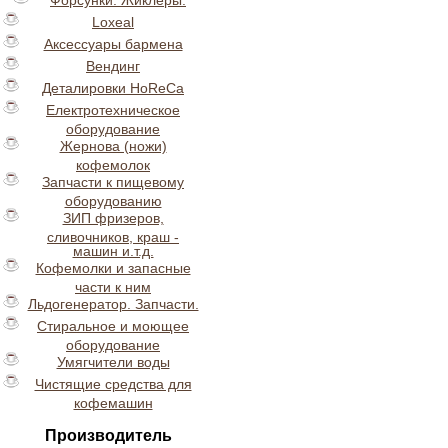
Форсунки. Жиклеры.
Loxeal
Аксессуары бармена
Вендинг
Деталировки HoReCa
Електротехническое
оборудование
Жернова (ножи)
кофемолок
Запчасти к пищевому
оборудованию
ЗИП фризеров,
сливочников, краш -
машин и.т.д.
Кофемолки и запасные
части к ним
Льдогенератор. Запчасти.
Стиральное и моющее
оборудование
Умягчители воды
Чистящие средства для
кофемашин
Производитель