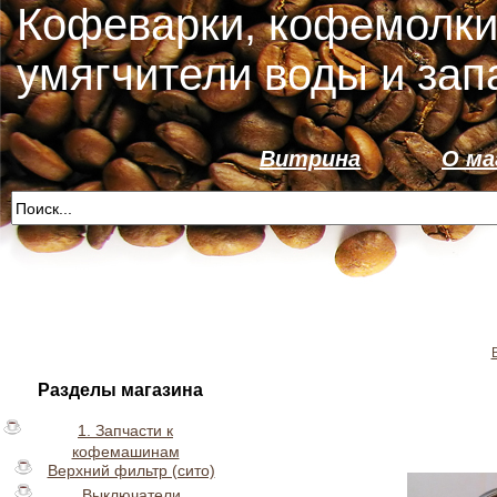
Кофеварки, кофемолки
умягчители воды и зап
Витрина
О ма
Разделы магазина
1. Запчасти к
кофемашинам
Верхний фильтр (сито)
Выключатели