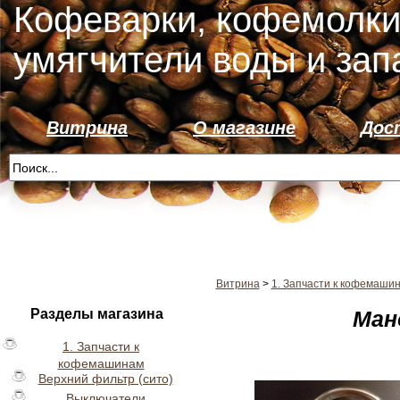
Кофеварки, кофемолки
умягчители воды и зап
Витрина
О магазине
Дос
Витрина
>
1. Запчасти к кофемаши
Разделы магазина
Ман
1. Запчасти к
кофемашинам
Верхний фильтр (сито)
Выключатели