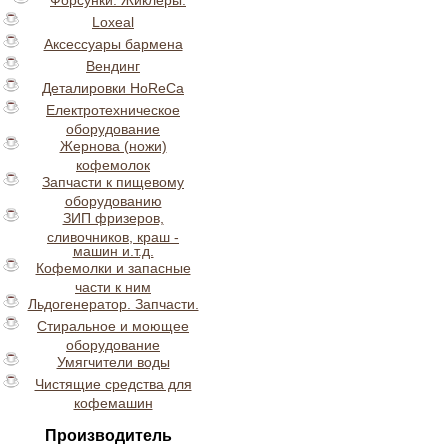
Форсунки. Жиклеры.
Loxeal
Аксессуары бармена
Вендинг
Деталировки HoReCa
Електротехническое
оборудование
Жернова (ножи)
кофемолок
Запчасти к пищевому
оборудованию
ЗИП фризеров,
сливочников, краш -
машин и.т.д.
Кофемолки и запасные
части к ним
Льдогенератор. Запчасти.
Стиральное и моющее
оборудование
Умягчители воды
Чистящие средства для
кофемашин
Производитель