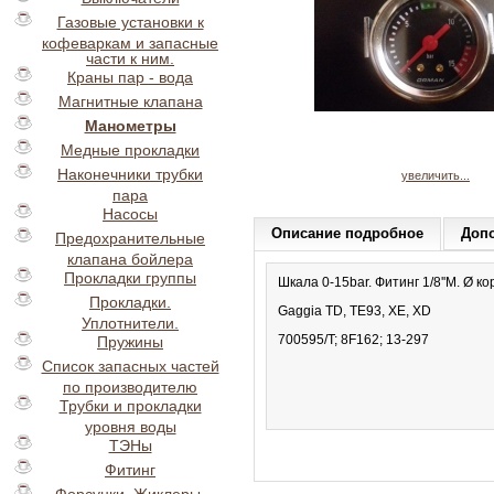
Газовые установки к
кофеваркам и запасные
части к ним.
Краны пар - вода
Магнитные клапана
Манометры
Медные прокладки
Наконечники трубки
увеличить...
пара
Насосы
Описание подробное
Доп
Предохранительные
клапана бойлера
Прокладки группы
Шкала 0-15bar. Фитинг 1/8''M. Ø к
Прокладки.
Gaggia TD, TE93, XE, XD
Уплотнители.
700595/T; 8F162; 13-297
Пружины
Список запасных частей
по производителю
Трубки и прокладки
уровня воды
ТЭНы
Фитинг