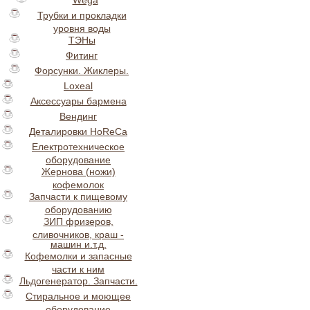
Wega
Трубки и прокладки
уровня воды
ТЭНы
Фитинг
Форсунки. Жиклеры.
Loxeal
Аксессуары бармена
Вендинг
Деталировки HoReCa
Електротехническое
оборудование
Жернова (ножи)
кофемолок
Запчасти к пищевому
оборудованию
ЗИП фризеров,
сливочников, краш -
машин и.т.д.
Кофемолки и запасные
части к ним
Льдогенератор. Запчасти.
Стиральное и моющее
оборудование