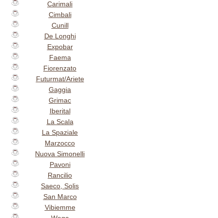
Carimali
Cimbali
Cunill
De Longhi
Expobar
Faema
Fiorenzato
Futurmat/Ariete
Gaggia
Grimac
Iberital
La Scala
La Spaziale
Marzocco
Nuova Simonelli
Pavoni
Rancilio
Saeco, Solis
San Marco
Vibiemme