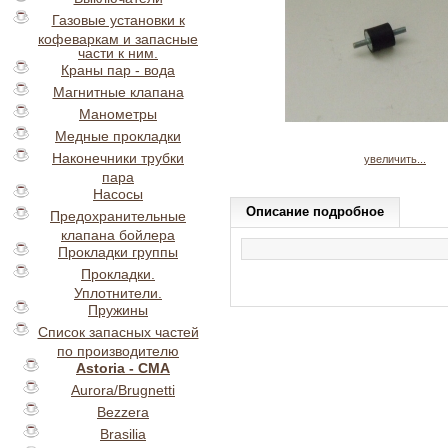
Газовые установки к
кофеваркам и запасные
части к ним.
Краны пар - вода
Магнитные клапана
Манометры
Медные прокладки
Наконечники трубки
увеличить...
пара
Насосы
Описание подробное
Предохранительные
клапана бойлера
Прокладки группы
Прокладки.
Уплотнители.
Пружины
Список запасных частей
по производителю
Astoria - CMA
Aurora/Brugnetti
Bezzera
Brasilia