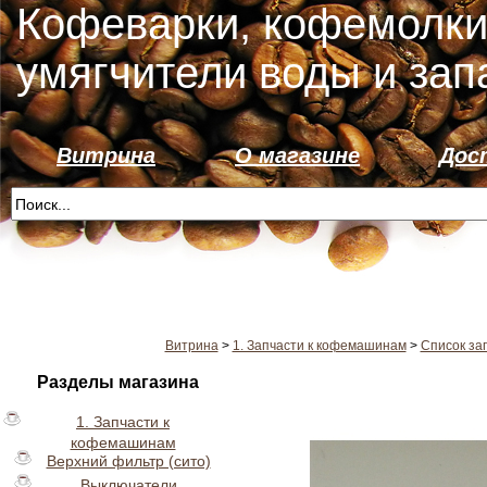
Кофеварки, кофемолки
умягчители воды и зап
Витрина
О магазине
Дос
Витрина
>
1. Запчасти к кофемашинам
>
Список за
Разделы магазина
1. Запчасти к
кофемашинам
Верхний фильтр (сито)
Выключатели