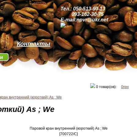
Тел.: 050-513-90-13
093-162-30-75
E-mail:npvr@ukr.net
Контакты
ти
0
товар(ов):
0грн
кран внутренний (короткий) As ; We
ткий) As ; We
Паровой кран внутренний (короткий) As ; We
[700722/C]