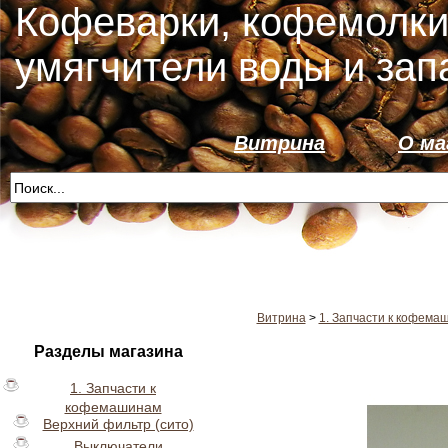
Кофеварки, кофемолки
умягчители воды и зап
Витрина
О ма
Витрина
>
1. Запчасти к кофема
Разделы магазина
1. Запчасти к
кофемашинам
Верхний фильтр (сито)
Выключатели