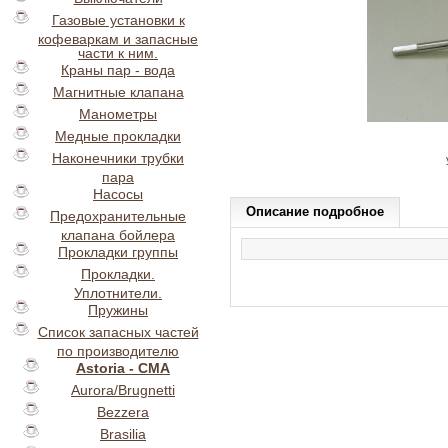
Газовые установки к
кофеваркам и запасные
части к ним.
Краны пар - вода
Магнитные клапана
Манометры
Медные прокладки
Наконечники трубки
пара
Насосы
Описание подробное
Предохранительные
клапана бойлера
Прокладки группы
Прокладки.
Уплотнители.
Пружины
Список запасных частей
по производителю
Astoria - CMA
Aurora/Brugnetti
Bezzera
Brasilia