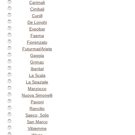
Carimali
Cimbali
Cunill
De Longhi
Expobar
Faema
Fiorenzato
Futurmat/Ariete
Gaggia
Grimac
Iberital
La Scala
La Spaziale
Marzocco
Nuova Simonelli
Pavoni
Rancilio
Saeco, Solis
San Marco
Vibiemme