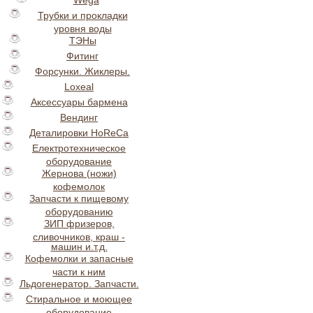
Wega
Трубки и прокладки
уровня воды
ТЭНы
Фитинг
Форсунки. Жиклеры.
Loxeal
Аксессуары бармена
Вендинг
Деталировки HoReCa
Електротехническое
оборудование
Жернова (ножи)
кофемолок
Запчасти к пищевому
оборудованию
ЗИП фризеров,
сливочников, краш -
машин и.т.д.
Кофемолки и запасные
части к ним
Льдогенератор. Запчасти.
Стиральное и моющее
оборудование