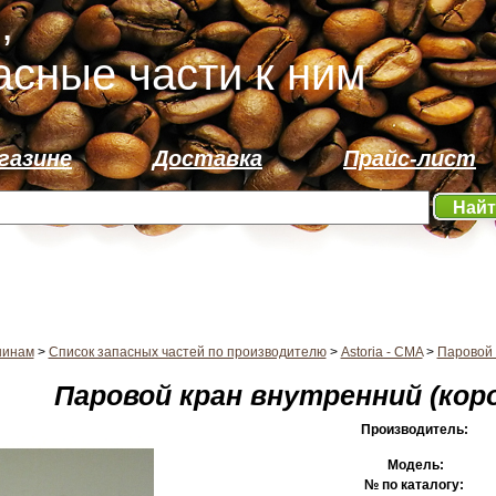
,
асные части к ним
газине
Доставка
Прайс-лист
Най
шинам
>
Список запасных частей по производителю
>
Astoria - CMA
>
Паровой 
Паровой кран внутренний (коро
Производитель:
Модель:
№ по каталогу: