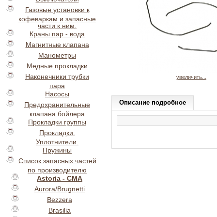
Газовые установки к
кофеваркам и запасные
части к ним.
Краны пар - вода
Магнитные клапана
Манометры
Медные прокладки
Наконечники трубки
увеличить...
пара
Насосы
Описание подробное
Предохранительные
клапана бойлера
Прокладки группы
Прокладки.
Уплотнители.
Пружины
Список запасных частей
по производителю
Astoria - CMA
Aurora/Brugnetti
Bezzera
Brasilia