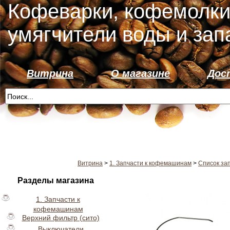
Кофеварки, кофемолки
умягчители воды и зап
Витрина
О магазине
Дос
Витрина
>
1. Запчасти к кофемашинам
>
Список за
Разделы магазина
1. Запчасти к
кофемашинам
Верхний фильтр (сито)
Выключатели