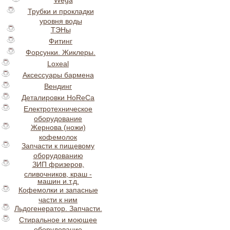
Wega
Трубки и прокладки
уровня воды
ТЭНы
Фитинг
Форсунки. Жиклеры.
Loxeal
Аксессуары бармена
Вендинг
Деталировки HoReCa
Електротехническое
оборудование
Жернова (ножи)
кофемолок
Запчасти к пищевому
оборудованию
ЗИП фризеров,
сливочников, краш -
машин и.т.д.
Кофемолки и запасные
части к ним
Льдогенератор. Запчасти.
Стиральное и моющее
оборудование