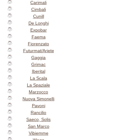
Carimali
Cimbali
Cunill
De Longhi
Expobar
Faema
Fiorenzato
Futurmat/Ariete
Gaggia
Grimac
Iberital
La Scala
La Spaziale
Marzocco
Nuova Simonelli
Pavoni
Rancilio
Saeco, Solis
San Marco
Vibiemme