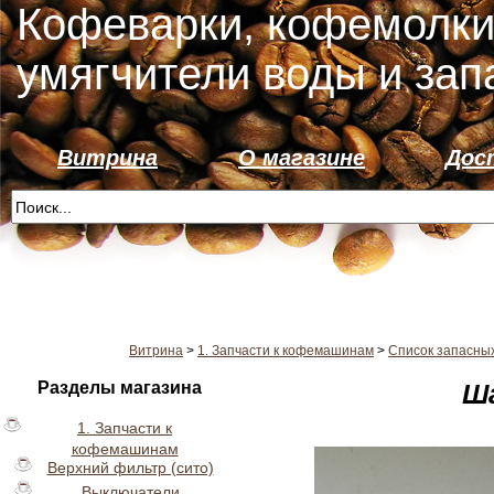
Кофеварки, кофемолки
умягчители воды и зап
Витрина
О магазине
Дос
Витрина
>
1. Запчасти к кофемашинам
>
Список запасны
Разделы магазина
Ша
1. Запчасти к
кофемашинам
Верхний фильтр (сито)
Выключатели