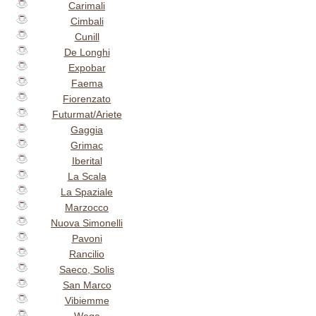
Carimali
Cimbali
Cunill
De Longhi
Expobar
Faema
Fiorenzato
Futurmat/Ariete
Gaggia
Grimac
Iberital
La Scala
La Spaziale
Marzocco
Nuova Simonelli
Pavoni
Rancilio
Saeco, Solis
San Marco
Vibiemme