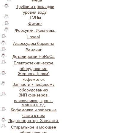
Wega
Трубки и прокладки
уровня воды
ТЭНы
Фитинг
Форсунки. Жиклеры.
Loxeal
Аксессуары бармена
Вендинг
Деталировки HoReCa
Електротехническое
оборудование
Жернова (ножи)
кофемолок
Запчасти к пищевому
оборудованию
ЗИП фризеров,
сливочников, краш -
машин и.т.д.
Кофемолки и запасные
части к ним
Льдогенератор. Запчасти.
Стиральное и моющее
оборудование