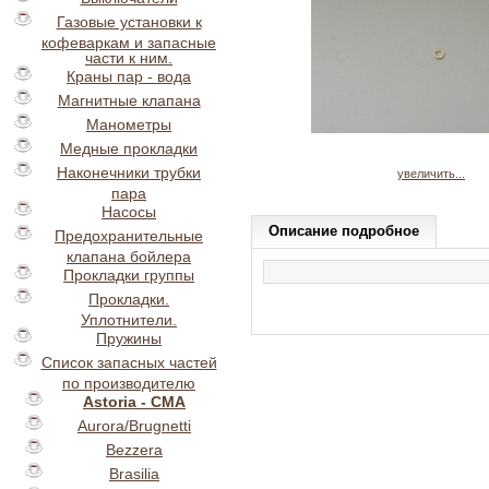
Газовые установки к
кофеваркам и запасные
части к ним.
Краны пар - вода
Магнитные клапана
Манометры
Медные прокладки
Наконечники трубки
увеличить...
пара
Насосы
Описание подробное
Предохранительные
клапана бойлера
Прокладки группы
Прокладки.
Уплотнители.
Пружины
Список запасных частей
по производителю
Astoria - CMA
Aurora/Brugnetti
Bezzera
Brasilia