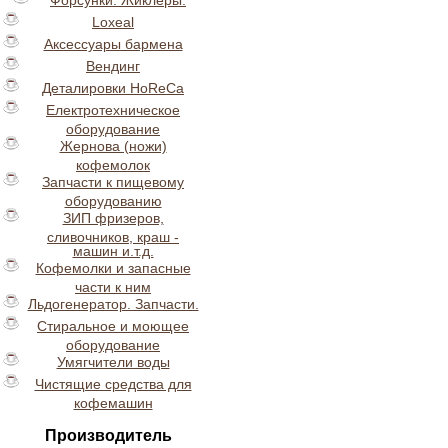
Форсунки. Жиклеры.
Loxeal
Аксессуары бармена
Вендинг
Деталировки HoReCa
Електротехническое
оборудование
Жернова (ножи)
кофемолок
Запчасти к пищевому
оборудованию
ЗИП фризеров,
сливочников, краш -
машин и.т.д.
Кофемолки и запасные
части к ним
Льдогенератор. Запчасти.
Стиральное и моющее
оборудование
Умягчители воды
Чистящие средства для
кофемашин
Производитель