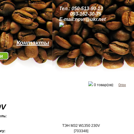
Тел.: 050-513-90-13
093-162-30-75
E-mail:npvr@ukr.net
Контакты
ти
0
товар(ов):
0грн
0V
ель:
ТЭН M32 W1350 230V
огу:
[703348]