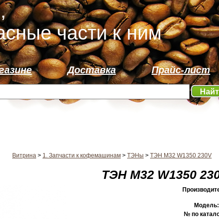
,
асные части к ним
газине
Доставка
Прайс-лист
Най
Витрина
>
1. Запчасти к кофемашинам
>
ТЭНы
>
ТЭН M32 W1350 230V
ТЭН M32 W1350 23
Производит
Модель:
№ по катал