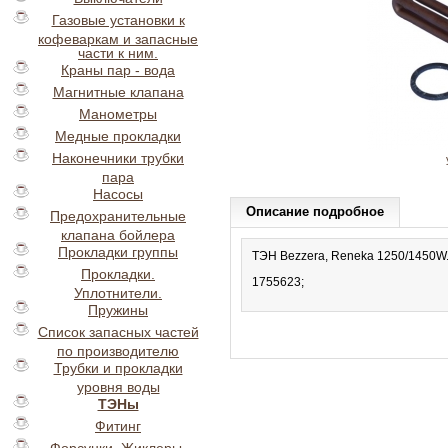
Газовые установки к
кофеваркам и запасные
части к ним.
Краны пар - вода
Магнитные клапана
Манометры
Медные прокладки
Наконечники трубки
пара
Насосы
Описание подробное
Предохранительные
клапана бойлера
Прокладки группы
ТЭН Bezzera, Reneka 1250/1450W. 2
Прокладки.
1755623;
Уплотнители.
Пружины
Список запасных частей
по производителю
Трубки и прокладки
уровня воды
ТЭНы
Фитинг