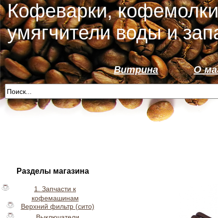
Кофеварки, кофемолки
умягчители воды и зап
Витрина
О ма
Разделы магазина
1. Запчасти к
кофемашинам
Верхний фильтр (сито)
Выключатели