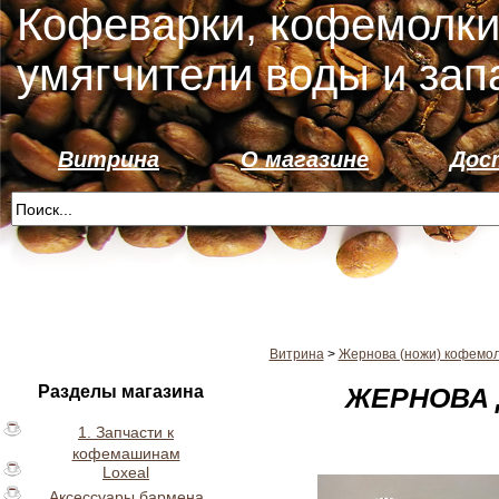
Кофеварки, кофемолки
умягчители воды и зап
Витрина
О магазине
Дос
Витрина
>
Жернова (ножи) кофемо
Разделы магазина
ЖЕРНОВА 
1. Запчасти к
кофемашинам
Loxeal
Аксессуары бармена