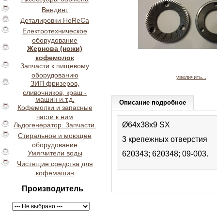
Вендинг
Деталировки HoReCa
Електротехническое
оборудование
Жернова (ножи)
кофемолок
Запчасти к пищевому
оборудованию
увеличить...
ЗИП фризеров,
сливочников, краш -
машин и.т.д.
Описание подробное
Кофемолки и запасные
части к ним
Ø64x38x9 SX
Льдогенератор. Запчасти.
Стиральное и моющее
3 крепежных отверстия
оборудование
Умягчители воды
620343; 620348; 09-003.
Чистящие средства для
кофемашин
Производитель